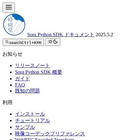
Sora Python SDK ドキュメント
2025.5.2
search
Ctrl+K
⌘K
お知らせ
リリースノート
Sora Python SDK 概要
ガイド
FAQ
既知の問題
利用
インストール
チュートリアル
サンプル
映像コーデックプリファレンス
WebRTC Encoded Transform