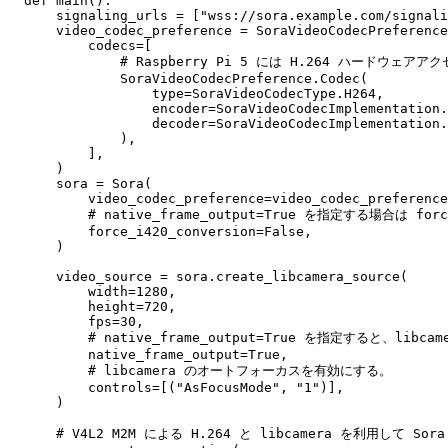
def main():

    signaling_urls = ["wss://sora.example.com/signali
    video_codec_preference = SoraVideoCodecPreference
        codecs=[

            # Raspberry Pi 5 には H.264 ハードウ
            SoraVideoCodecPreference.Codec(

                type=SoraVideoCodecType.H264,

                encoder=SoraVideoCodecImplementation.
                decoder=SoraVideoCodecImplementation.
            ),

        ],

    )

    sora = Sora(

        video_codec_preference=video_codec_preference
        # native_frame_output=True を指定する場合は fo
        force_i420_conversion=False,

    )

    video_source = sora.create_libcamera_source(

        width=1280,

        height=720,

        fps=30,

        # native_frame_output=True を指定すると、l
        native_frame_output=True,

        # libcamera のオートフォーカスを有効にする。

        controls=[("AsFocusMode", "1")],

    )

    # V4L2 M2M による H.264 と libcamera を利用して 