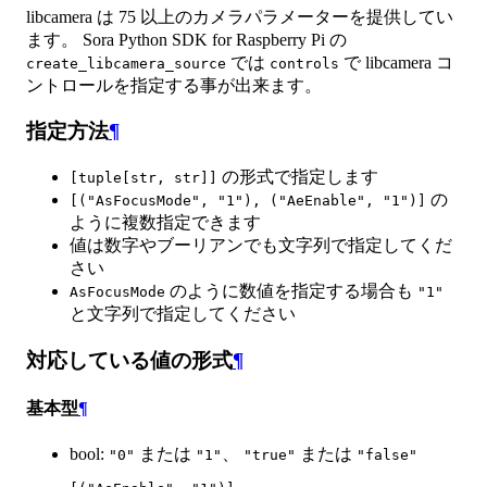
libcamera は 75 以上のカメラパラメーターを提供してい
ます。 Sora Python SDK for Raspberry Pi の
では
で libcamera コ
create_libcamera_source
controls
ントロールを指定する事が出来ます。
指定方法
¶
の形式で指定します
[tuple[str, str]]
の
[("AsFocusMode", "1"), ("AeEnable", "1")]
ように複数指定できます
値は数字やブーリアンでも文字列で指定してくだ
さい
のように数値を指定する場合も
AsFocusMode
"1"
と文字列で指定してください
対応している値の形式
¶
基本型
¶
bool:
または
、
または
"0"
"1"
"true"
"false"