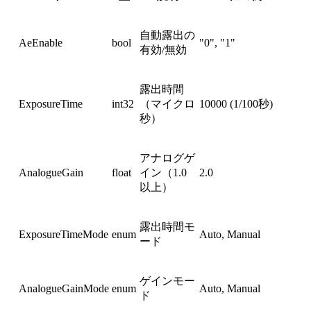
自動露出の
AeEnable
bool
"0", "1"
有効/無効
露出時間
ExposureTime
int32
（マイクロ
10000 (1/100秒)
秒）
アナログゲ
AnalogueGain
float
イン（1.0
2.0
以上）
露出時間モ
ExposureTimeMode
enum
Auto, Manual
ード
ゲインモー
AnalogueGainMode
enum
Auto, Manual
ド