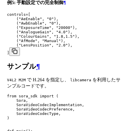
例5: 手動設定での完全制御
¶
controls=[

    ("AeEnable", "0"),

    ("AwbEnable", "0"),

    ("ExposureTime", "20000"),

    ("AnalogueGain", "4.0"),

    ("ColourGains", "1.8,1.5"),

    ("AfMode", "Manual"),

    ("LensPosition", "2.0"),

]
サンプル
¶
で H.264 を指定し、
を利用したサ
V4L2 M2M
libcamera
ンプルコードです。
from sora_sdk import (

    Sora,

    SoraVideoCodecImplementation,

    SoraVideoCodecPreference,

    SoraVideoCodecType,

)
