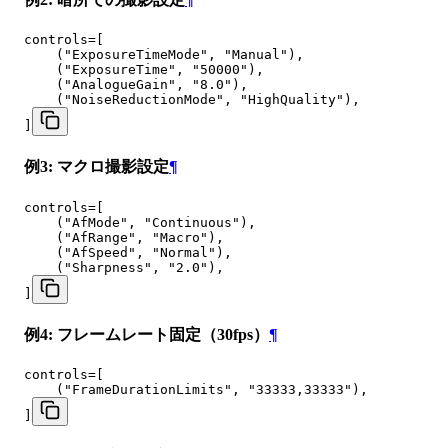
controls=[

    ("ExposureTimeMode", "Manual"),

    ("ExposureTime", "50000"),

    ("AnalogueGain", "8.0"),

    ("NoiseReductionMode", "HighQuality"),

]
例3: マクロ撮影設定
¶
controls=[

    ("AfMode", "Continuous"),

    ("AfRange", "Macro"),

    ("AfSpeed", "Normal"),

    ("Sharpness", "2.0"),

]
例4: フレームレート固定（30fps）
¶
controls=[

    ("FrameDurationLimits", "33333,33333"),

]