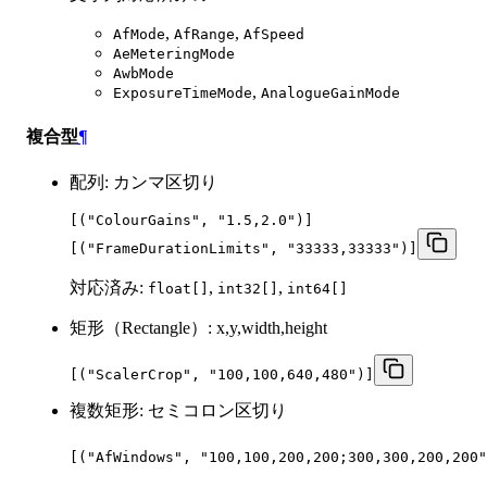
,
,
AfMode
AfRange
AfSpeed
AeMeteringMode
AwbMode
,
ExposureTimeMode
AnalogueGainMode
複合型
¶
配列: カンマ区切り
[("ColourGains", "1.5,2.0")]

[("FrameDurationLimits", "33333,33333")]
対応済み:
,
,
float[]
int32[]
int64[]
矩形（Rectangle）: x,y,width,height
[("ScalerCrop", "100,100,640,480")]
複数矩形: セミコロン区切り
[("AfWindows", "100,100,200,200;300,300,200,200"