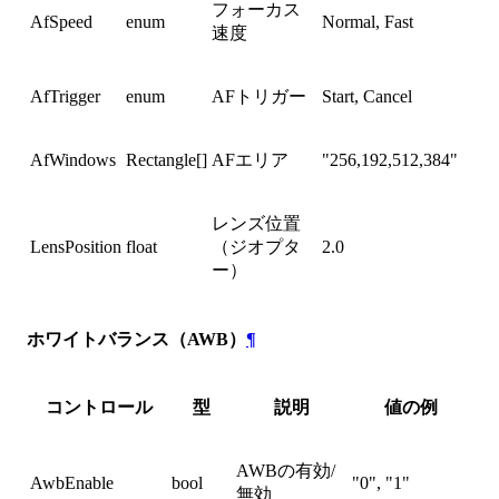
フォーカス
AfSpeed
enum
Normal, Fast
速度
AfTrigger
enum
AFトリガー
Start, Cancel
AfWindows
Rectangle[]
AFエリア
"256,192,512,384"
レンズ位置
LensPosition
float
（ジオプタ
2.0
ー）
ホワイトバランス（AWB）
¶
コントロール
型
説明
値の例
AWBの有効/
AwbEnable
bool
"0", "1"
無効