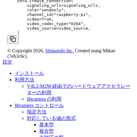
    sora.create_connection(

        signaling_urls=signaling_urls,

        role="sendonly",

        channel_id="raspberry-pi",

        video=True,

        video_codec_type="H264",

        video_source=video_source,

© Copyright 2026,
Shiguredo Inc.
Created using Mikan
(7eb3c6c)
目次
インストール
利用方法
V4L2-M2M 経由でのハードウェアアクセラレー
ターの利用
libcamera の利用
libcamera コントロール
指定方法
対応している値の形式
基本型
複合型