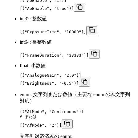
[("AeEnable", "1")]

[("AeEnable", "true")]
int32: 整数値
[("ExposureTime", "10000")]
int64: 長整数値
[("FrameDuration", "33333")]
float: 小数値
[("AnalogueGain", "2.0")]

[("Brightness", "-0.5")]
enum: 文字列または数値（主要な enum のみ文字列
対応）
[("AfMode", "Continuous")]

# または

[("AfMode", "2")]
文字列対応済みの enum: