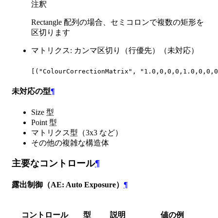
注釈
Rectangle 配列の場合、セミコロンで複数の矩形を
区切ります
マトリクス: カンマ区切り（行優先）（未対応）
[("ColourCorrectionMatrix", "1.0,0,0,0,1.0,0,0,0
未対応の型
¶
Size 型
Point 型
マトリクス型（3x3 など）
その他の複雑な構造体
主要なコントロール
¶
露出制御（AE: Auto Exposure）
¶
コントロール
型
説明
値の例