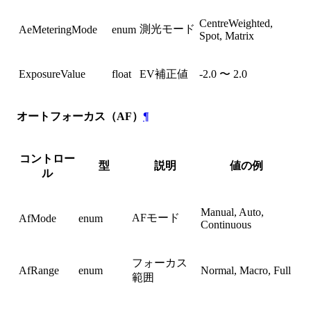
CentreWeighted,
測光モード
AeMeteringMode
enum
Spot, Matrix
ExposureValue
float
EV補正値
-2.0 〜 2.0
オートフォーカス（AF）
¶
コントロー
型
説明
値の例
ル
Manual, Auto,
AFモード
AfMode
enum
Continuous
フォーカス
AfRange
enum
Normal, Macro, Full
範囲