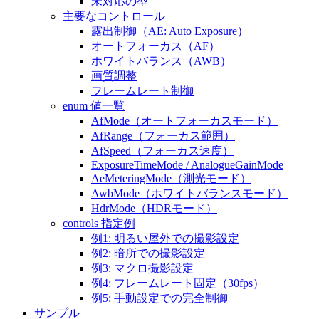
未対応の型
主要なコントロール
露出制御（AE: Auto Exposure）
オートフォーカス（AF）
ホワイトバランス（AWB）
画質調整
フレームレート制御
enum 値一覧
AfMode（オートフォーカスモード）
AfRange（フォーカス範囲）
AfSpeed（フォーカス速度）
ExposureTimeMode / AnalogueGainMode
AeMeteringMode（測光モード）
AwbMode（ホワイトバランスモード）
HdrMode（HDRモード）
controls 指定例
例1: 明るい屋外での撮影設定
例2: 暗所での撮影設定
例3: マクロ撮影設定
例4: フレームレート固定（30fps）
例5: 手動設定での完全制御
サンプル