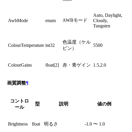
Auto, Daylight,
AWBモード
AwbMode
enum
Cloudy,
Tungsten
色温度（ケル
ColourTemperature
int32
5500
ビン）
ColourGains
float[2]
赤・青ゲイン
1.5,2.0
画質調整
¶
コントロ
型
説明
値の例
ール
Brightness
float
明るさ
-1.0 〜 1.0