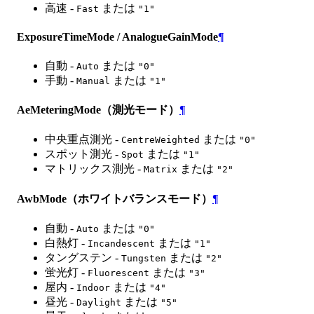
高速 -
または
Fast
"1"
ExposureTimeMode / AnalogueGainMode
¶
自動 -
または
Auto
"0"
手動 -
または
Manual
"1"
AeMeteringMode（測光モード）
¶
中央重点測光 -
または
CentreWeighted
"0"
スポット測光 -
または
Spot
"1"
マトリックス測光 -
または
Matrix
"2"
AwbMode（ホワイトバランスモード）
¶
自動 -
または
Auto
"0"
白熱灯 -
または
Incandescent
"1"
タングステン -
または
Tungsten
"2"
蛍光灯 -
または
Fluorescent
"3"
屋内 -
または
Indoor
"4"
昼光 -
または
Daylight
"5"