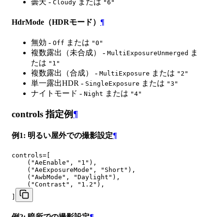
曇天 -
または
Cloudy
"6"
HdrMode（HDRモード）
¶
無効 -
または
Off
"0"
複数露出（未合成） -
ま
MultiExposureUnmerged
たは
"1"
複数露出（合成） -
または
MultiExposure
"2"
単一露出HDR -
または
SingleExposure
"3"
ナイトモード -
または
Night
"4"
controls 指定例
¶
例1: 明るい屋外での撮影設定
¶
controls=[

    ("AeEnable", "1"),

    ("AeExposureMode", "Short"),

    ("AwbMode", "Daylight"),

    ("Contrast", "1.2"),

]
例2: 暗所での撮影設定
¶