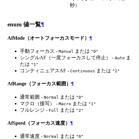
秒）
enum 値一覧
¶
AfMode（オートフォーカスモード）
¶
手動フォーカス -
または
Manual
"0"
シングルAF（一度フォーカスして停止） -
ま
Auto
たは
"1"
コンティニュアスAF -
または
Continuous
"2"
AfRange（フォーカス範囲）
¶
通常範囲 -
または
Normal
"0"
マクロ（接写） -
または
Macro
"1"
フルレンジ -
または
Full
"2"
AfSpeed（フォーカス速度）
¶
通常速度 -
または
Normal
"0"