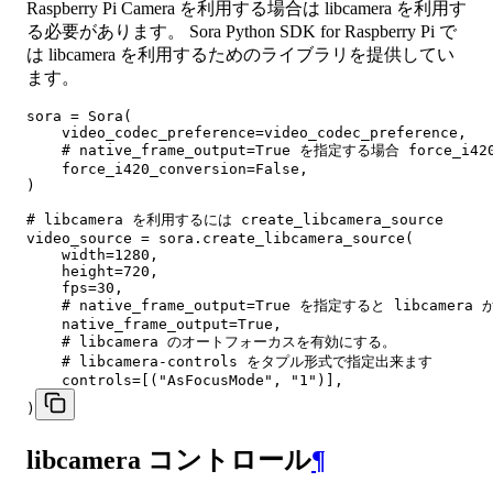
Raspberry Pi Camera を利用する場合は libcamera を利用す
る必要があります。 Sora Python SDK for Raspberry Pi で
は libcamera を利用するためのライブラリを提供してい
ます。
sora = Sora(

    video_codec_preference=video_codec_preference,

    # native_frame_output=True を指定する場合 force_i42
    force_i420_conversion=False,

)

# libcamera を利用するには create_libcamera_source

video_source = sora.create_libcamera_source(

    width=1280,

    height=720,

    fps=30,

    # native_frame_output=True を指定すると libca
    native_frame_output=True,

    # libcamera のオートフォーカスを有効にする。

    # libcamera-controls をタプル形式で指定出来ます

    controls=[("AsFocusMode", "1")],

)
libcamera コントロール
¶